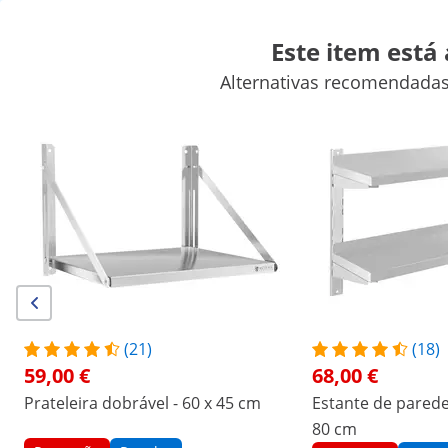
Este item está
Alternativas recomendadas
Artigos para venda ambulante
Aparelhos para cozinhar
Mobi
Equipamentos de refrigeração para restauração
Equipamento
Descontos exclusivos para a sua empresa
Poupe agora
/
expondo
/
Equipamentos para restauração
/
Mo
(3) Avaliações
|
Número do produto:
EX10010372
Modelo:
RCTR-180
Prateleira aço inox - 30 x 180 cm
(21)
(18)
59,00 €
68,00 €
1/7
Prateleira dobrável - 60 x 45 cm
Estante de parede 
80 cm