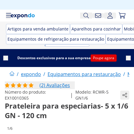
Artigos para venda ambulante
Aparelhos para cozinhar
Mobi
Equipamentos de refrigeração para restauração
Equipamento
Descontos exclusivos para a sua empresa
Poupe agora
/
expondo
/
Equipamentos para restauração
/
Mo
(2) Avaliações
Número do produto:
Modelo:
RCWR-5
|
EX10010365
GN1/6
Prateleira para especiarias- 5 x 1/6
GN - 120 cm
1/6