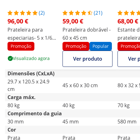
(2)
(21)
96,00 €
59,00 €
68,00 €
Prateleira para
Prateleira dobrável -
Estante d
especiarias- 5 x 1/6
60 x 45 cm
prateleir
GN - 120 cm
Promoção
Promoção
Popular
Promoçã
Visualizado agora
Ver produto
Ver 
Dimensões (CxLxA)
29.7 x 120.5 x 24.9
45 x 60 x 30 cm
80 x 32 x
cm
Carga máx.
80 kg
40 kg
70 kg
Comprimento da guia
30 mm
45 mm
580 mm
Cor
Prata
Prata
Prata