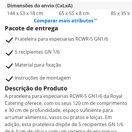
Dimensões do envio (CxLxA)
144 x 53 x 18 cm
65 x 55 x 8 cm
85 x 35 x
Comparar mais atributos
Pacote de entrega
Prateleira para especiarias RCWR-5 GN1/6
5 recipientes GN 1/6
Material para fixação
Instruções de montagem
Descrição do Produto
A prateleira para especiarias RCWR-5 GN1/6 da Royal
Catering oferece, com os seus 120 cm de comprimento
e 30 cm de profundidade, espaço suficiente para
arrumar alimentos, vasos ou pratos e loiças. Em
adição, esta prateleira dispõe de 5 recipientes GN 1/6
de 6,4 cm de altura com um sistema de encaixe na