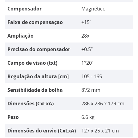
Compensador
Magnético
Faixa de compensaçao
±15’
Ampliação
28x
Precisao do compensador
±0.5”
Campo de visao (txt)
1°20’
Regulação da altura [cm]
105 - 165
Sensibilidade da bolha
8'/2 mm
Dimensões (CxLxA)
286 x 286 x 179 cm
Peso
6.6 kg
Dimensões do envio (CxLxA)
127 x 25 x 21 cm