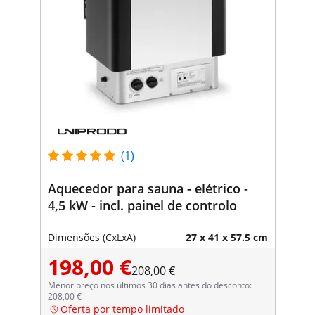
(1)
Aquecedor para sauna - elétrico -
4,5 kW - incl. painel de controlo
Dimensões (CxLxA)
27 x 41 x 57.5 cm
198,00 €
208,00 €
Menor preço nos últimos 30 dias antes do desconto:
208,00 €
Oferta por tempo limitado