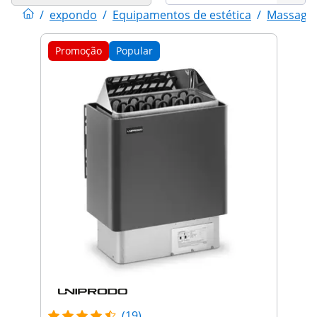
/
expondo
/
Equipamentos de estética
/
Massagem
Promoção
Popular
(19)