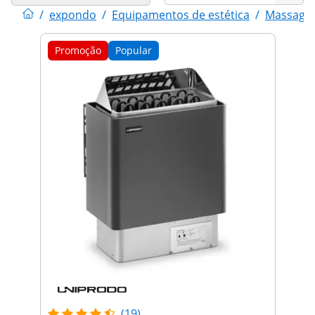
/
expondo
/
Equipamentos de estética
/
Massagem
Promoção
Popular
(19)