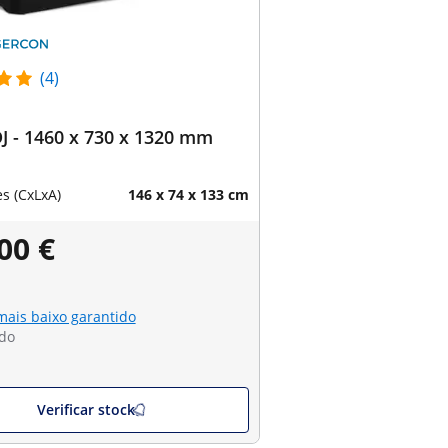
(4)
J - 1460 x 730 x 1320 mm
s (CxLxA)
146 x 74 x 133 cm
00 €
mais baixo garantido
do
Verificar stock