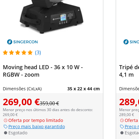
(3)
Moving head LED - 36 x 10 W -
Tripé d
RGBW - zoom
4,1 m
Dimensões (CxLxA)
35 x 22 x 44 cm
Dimensõe
269,00 €
289,
359,00 €
Menor preço nos últimos 30 dias antes do desconto:
Menor preço
269,00 €
289,00 €
Oferta por tempo limitado
Oferta
Preço mais baixo garantido
Preço 
Esgotado
Esgota