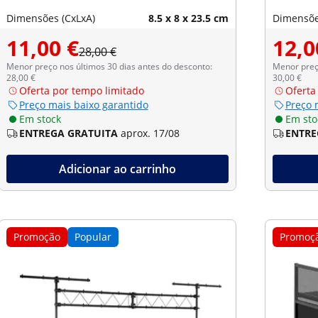
Dimensões (CxLxA)
8.5 x 8 x 23.5 cm
Dimensõe
11,00 €
12,0
28,00 €
Menor preço nos últimos 30 dias antes do desconto:
Menor preço
28,00 €
30,00 €
Oferta por tempo limitado
Oferta
Preço mais baixo garantido
Preço 
Em stock
Em sto
ENTREGA GRATUITA
aprox. 17/08
ENTRE
Adicionar ao carrinho
Promoção
Popular
Promoç