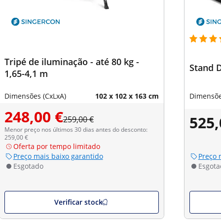
Tripé de iluminação - até 80 kg -
Stand D
1,65-4,1 m
Dimensões (CxLxA)
102 x 102 x 163 cm
Dimensõe
248,00 €
525,
259,00 €
Menor preço nos últimos 30 dias antes do desconto:
259,00 €
Oferta por tempo limitado
Preço mais baixo garantido
Preço 
Esgotado
Esgota
Verificar stock