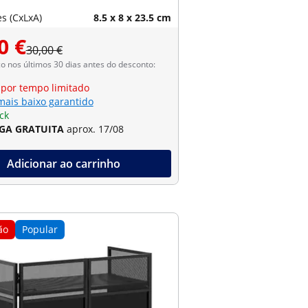
s (CxLxA)
8.5 x 8 x 23.5 cm
0 €
30,00 €
 nos últimos 30 dias antes do desconto:
 por tempo limitado
mais baixo garantido
ck
GA GRATUITA
aprox. 17/08
Adicionar ao carrinho
ão
Popular