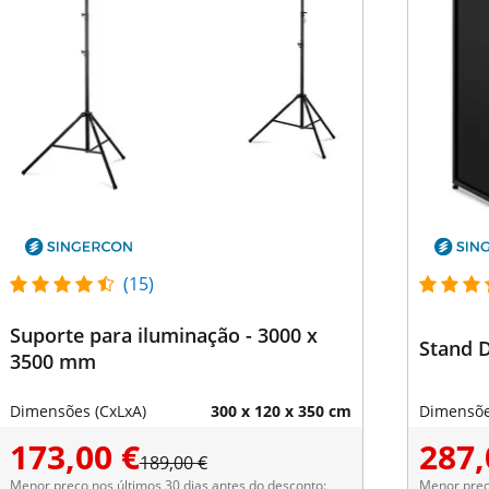
(15)
Suporte para iluminação - 3000 x
Stand D
3500 mm
Dimensões (CxLxA)
300 x 120 x 350 cm
Dimensõe
173,00 €
287,
189,00 €
Menor preço nos últimos 30 dias antes do desconto:
Menor preço