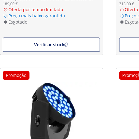
189,00 €
313,00 €
Oferta por tempo limitado
Oferta
Preço mais baixo garantido
Preço 
Esgotado
Esgota
Verificar stock
Promoção
Promoç