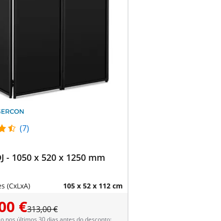
(7)
J - 1050 x 520 x 1250 mm
s (CxLxA)
105 x 52 x 112 cm
00 €
313,00 €
 nos últimos 30 dias antes do desconto: