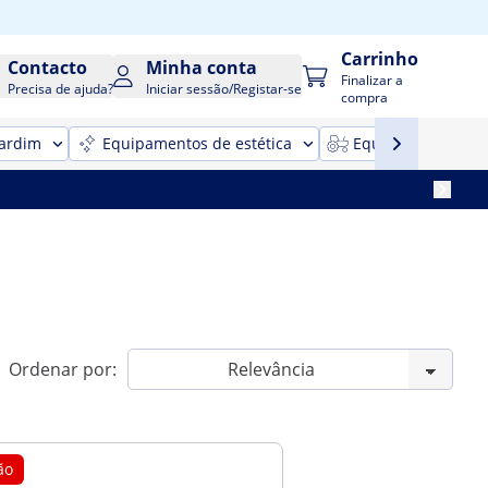
Carrinho
Contacto
Minha conta
Finalizar a
Precisa de ajuda?
Iniciar sessão/Registar-se
compra
jardim
Equipamentos de estética
Equipamentos para
Ordenar por:
ão