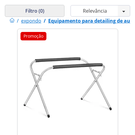
Filtro (0)
/
expondo
/
Equipamento para detailing de aut
Promoção