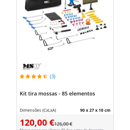
(3)
Kit tira mossas - 85 elementos
Dimensões (CxLxA)
90 x 27 x 10 cm
120,00 €
126,00 €
Menor preço nos últimos 30 dias antes do desconto: