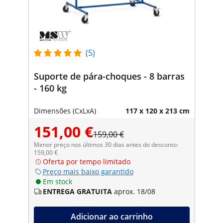
(5)
Suporte de pára-choques - 8 barras
- 160 kg
Dimensões (CxLxA)
117 x 120 x 213 cm
151,00 €
159,00 €
Menor preço nos últimos 30 dias antes do desconto:
159,00 €
Oferta por tempo limitado
Preço mais baixo garantido
Em stock
ENTREGA GRATUITA
aprox. 18/08
Adicionar ao carrinho