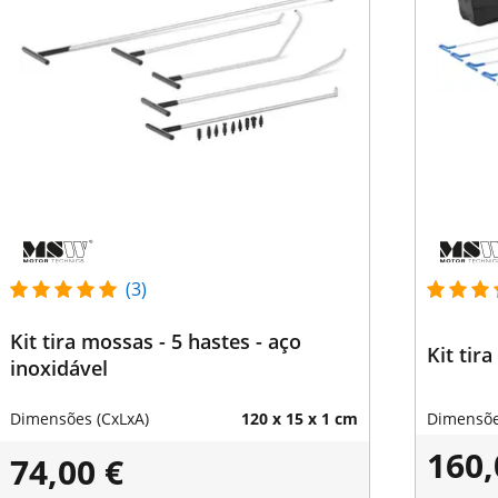
(3)
Kit tira mossas - 5 hastes - aço
Kit tir
inoxidável
Dimensões (CxLxA)
120 x 15 x 1 cm
Dimensõe
160,
74,00 €