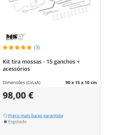
(3)
Kit tira mossas - 15 ganchos +
acessórios
Dimensões (CxLxA)
90 x 15 x 10 cm
98,00 €
Preço mais baixo garantido
Esgotado