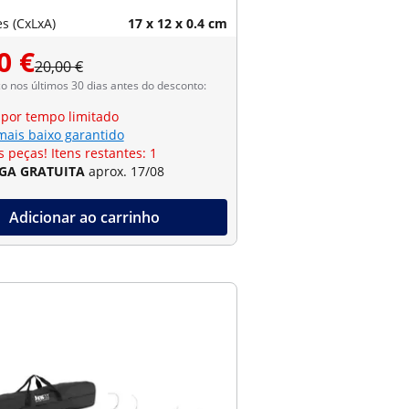
s (CxLxA)
17 x 12 x 0.4 cm
0 €
20,00 €
 nos últimos 30 dias antes do desconto:
 por tempo limitado
mais baixo garantido
 peças! Itens restantes: 1
GA GRATUITA
aprox. 17/08
Adicionar ao carrinho