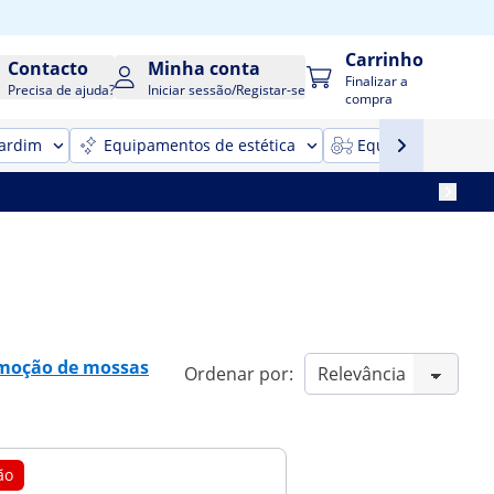
Carrinho
Contacto
Minha conta
Finalizar a
Precisa de ajuda?
Iniciar sessão/Registar-se
compra
jardim
Equipamentos de estética
Equipamentos para
emoção de mossas
Ordenar por:
ão