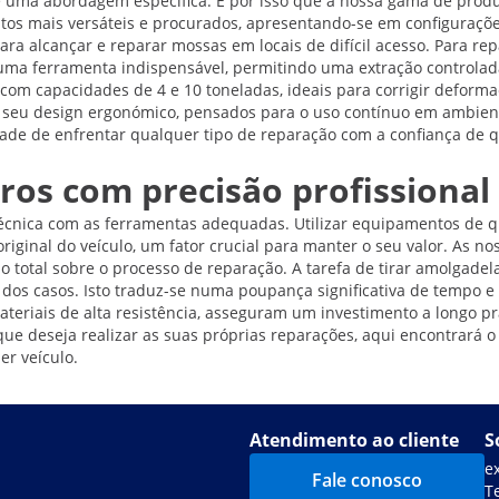
ge uma abordagem específica. É por isso que a nossa gama de produ
utos mais versáteis e procurados, apresentando-se em configuraçõ
 para alcançar e reparar mossas em locais de difícil acesso. Para r
 uma ferramenta indispensável, permitindo uma extração controlad
om capacidades de 4 e 10 toneladas, ideais para corrigir deformaç
seu design ergonómico, pensados para o uso contínuo em ambiente
idade de enfrentar qualquer tipo de reparação com a confiança d
rros com precisão profissional
écnica com as ferramentas adequadas. Utilizar equipamentos de qu
riginal do veículo, um fator crucial para manter o seu valor. As n
lo total sobre o processo de reparação. A tarefa de tirar amolgade
os casos. Isto traduz-se numa poupança significativa de tempo e m
eriais de alta resistência, asseguram um investimento a longo pra
e deseja realizar as suas próprias reparações, aqui encontrará o
er veículo.
Atendimento ao cliente
S
e
Fale conosco
T