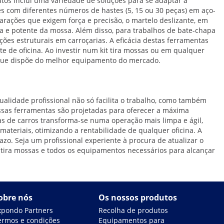
tos inclui uma variedade de soluções para se adaptar a
es com diferentes números de hastes (5, 15 ou 30 peças) em aço-
eparações que exigem força e precisão, o martelo deslizante, em
a e potente da mossa. Além disso, para trabalhos de bate-chapa
ões estruturais em carroçarias. A eficácia destas ferramentas
 de oficina. Ao investir num kit tira mossas ou em qualquer
e que dispõe do melhor equipamento do mercado.
alidade profissional não só facilita o trabalho, como também
ossas ferramentas são projetadas para oferecer a máxima
las de carros transforma-se numa operação mais limpa e ágil,
ateriais, otimizando a rentabilidade de qualquer oficina. A
zo. Seja um profissional experiente à procura de atualizar o
 tira mossas e todos os equipamentos necessários para alcançar
obre nós
Os nossos produtos
xpondo Partners
Recolha de produtos
ermos e condições
Equipamentos para