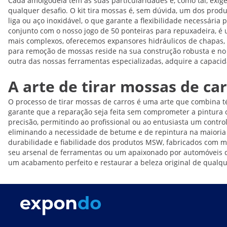
Cada amolgodela tem as suas particularidades e, como tal, exi
qualquer desafio. O kit tira mossas é, sem dúvida, um dos prod
liga ou aço inoxidável, o que garante a flexibilidade necessária
conjunto com o nosso jogo de 50 ponteiras para repuxadeira, é
mais complexos, oferecemos expansores hidráulicos de chapas, c
para remoção de mossas reside na sua construção robusta e no 
outra das nossas ferramentas especializadas, adquire a capac
A arte de tirar mossas de ca
O processo de tirar mossas de carros é uma arte que combina t
garante que a reparação seja feita sem comprometer a pintura o
precisão, permitindo ao profissional ou ao entusiasta um contro
eliminando a necessidade de betume e de repintura na maioria d
durabilidade e fiabilidade dos produtos MSW, fabricados com mat
seu arsenal de ferramentas ou um apaixonado por automóveis qu
um acabamento perfeito e restaurar a beleza original de qualqu