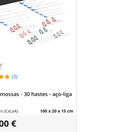
(3)
a mossas - 30 hastes - aço-liga
s (CxLxA)
100 x 20 x 15 cm
00 €