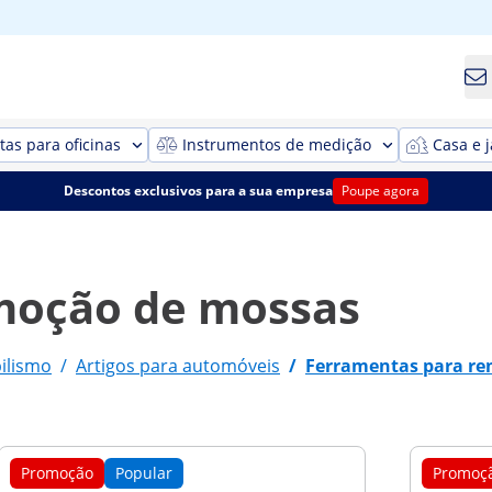
as para oficinas
Instrumentos de medição
Casa e 
Descontos exclusivos para a sua empresa
Poupe agora
moção de mossas
ilismo
/
Artigos para automóveis
/
Ferramentas para r
Promoção
Popular
Promoç