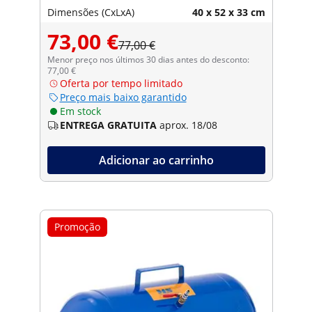
Dimensões (CxLxA)
40 x 52 x 33 cm
73,00 €
77,00 €
Menor preço nos últimos 30 dias antes do desconto:
77,00 €
Oferta por tempo limitado
Preço mais baixo garantido
Em stock
ENTREGA GRATUITA
aprox. 18/08
Adicionar ao carrinho
Promoção