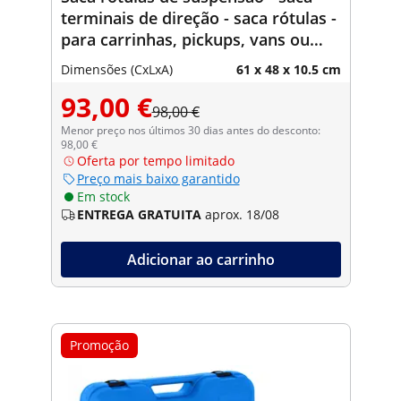
terminais de direção - saca rótulas -
para carrinhas, pickups, vans ou
SUV - 21 peças
Dimensões (CxLxA)
61 x 48 x 10.5 cm
93,00 €
98,00 €
Menor preço nos últimos 30 dias antes do desconto:
98,00 €
Oferta por tempo limitado
Preço mais baixo garantido
Em stock
ENTREGA GRATUITA
aprox. 18/08
Adicionar ao carrinho
Promoção