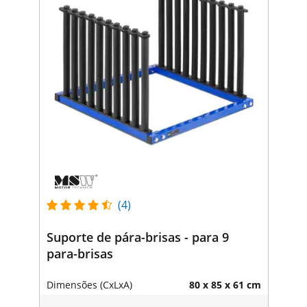
(4)
Suporte de pára-brisas - para 9
para-brisas
Dimensões (CxLxA)
80 x 85 x 61 cm