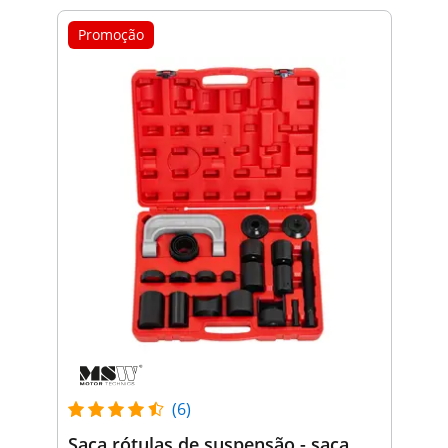
Promoção
(6)
Saca rótulas de suspensão - saca