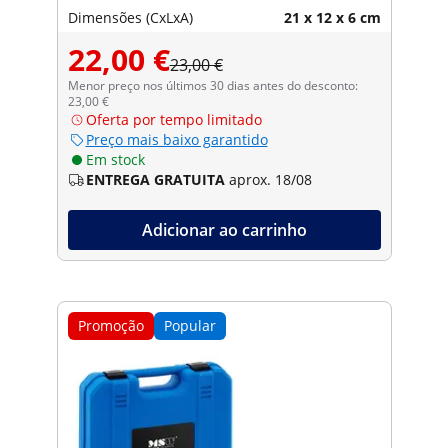
carbono
Dimensões (CxLxA)
21 x 12 x 6 cm
22,00 €
23,00 €
Menor preço nos últimos 30 dias antes do desconto:
23,00 €
Oferta por tempo limitado
Preço mais baixo garantido
Em stock
ENTREGA GRATUITA
aprox. 18/08
Adicionar ao carrinho
Promoção
Popular