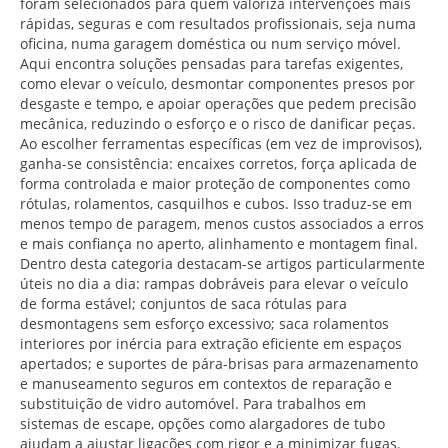
foram selecionados para quem valoriza intervenções mais
rápidas, seguras e com resultados profissionais, seja numa
oficina, numa garagem doméstica ou num serviço móvel.
Aqui encontra soluções pensadas para tarefas exigentes,
como elevar o veículo, desmontar componentes presos por
desgaste e tempo, e apoiar operações que pedem precisão
mecânica, reduzindo o esforço e o risco de danificar peças.
Ao escolher ferramentas específicas (em vez de improvisos),
ganha-se consistência: encaixes corretos, força aplicada de
forma controlada e maior proteção de componentes como
rótulas, rolamentos, casquilhos e cubos. Isso traduz-se em
menos tempo de paragem, menos custos associados a erros
e mais confiança no aperto, alinhamento e montagem final.
Dentro desta categoria destacam-se artigos particularmente
úteis no dia a dia: rampas dobráveis para elevar o veículo
de forma estável; conjuntos de saca rótulas para
desmontagens sem esforço excessivo; saca rolamentos
interiores por inércia para extração eficiente em espaços
apertados; e suportes de pára-brisas para armazenamento
e manuseamento seguros em contextos de reparação e
substituição de vidro automóvel. Para trabalhos em
sistemas de escape, opções como alargadores de tubo
ajudam a ajustar ligações com rigor e a minimizar fugas.