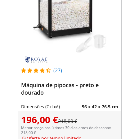
(27)
Máquina de pipocas - preto e
dourado
Dimensões (CxLxA)
56 x 42 x 76.5 cm
196,00 €
218,00 €
Menor preço nos últimos 30 dias antes do desconto:
218,00 €
Oferta por tempo limitado