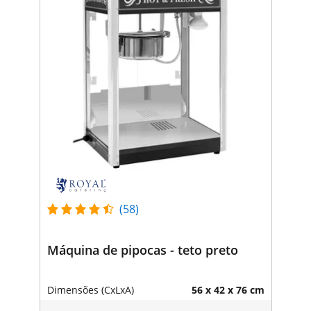
(58)
Máquina de pipocas - teto preto
Dimensões (CxLxA)
56 x 42 x 76 cm