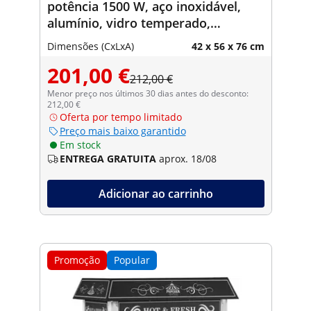
potência 1500 W, aço inoxidável,
alumínio, vidro temperado,
revestimento antiaderente
Dimensões (CxLxA)
42 x 56 x 76 cm
201,00 €
212,00 €
Menor preço nos últimos 30 dias antes do desconto:
212,00 €
Oferta por tempo limitado
Preço mais baixo garantido
Em stock
ENTREGA GRATUITA
aprox. 18/08
Adicionar ao carrinho
Promoção
Popular