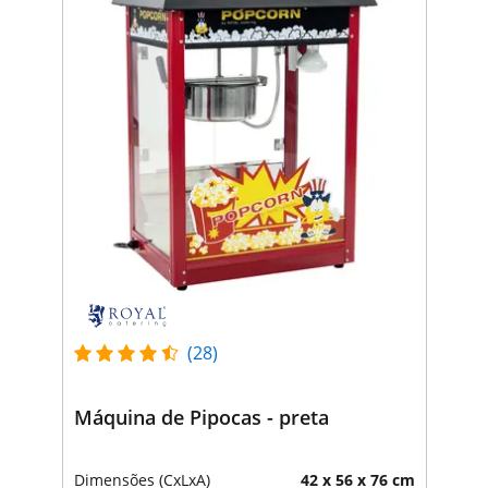
(28)
Máquina de Pipocas - preta
Dimensões (CxLxA)
42 x 56 x 76 cm