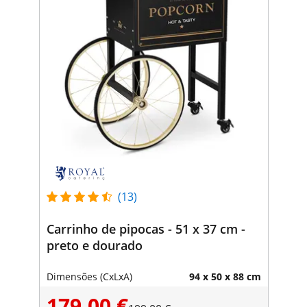
(13)
Carrinho de pipocas - 51 x 37 cm -
preto e dourado
Dimensões (CxLxA)
94 x 50 x 88 cm
179,00 €