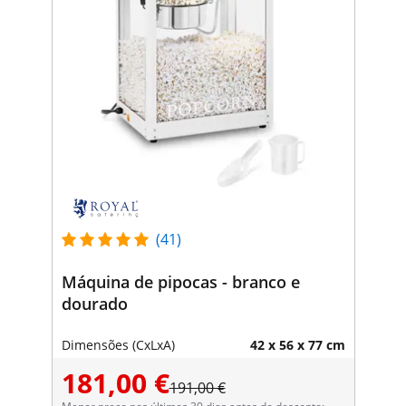
(41)
Máquina de pipocas - branco e
dourado
Dimensões (CxLxA)
42 x 56 x 77 cm
181,00 €
191,00 €