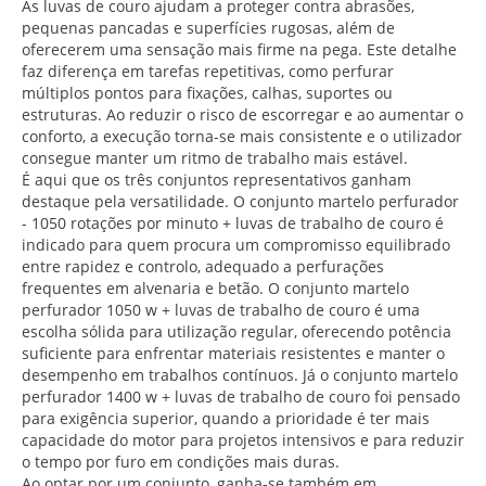
As luvas de couro ajudam a proteger contra abrasões,
pequenas pancadas e superfícies rugosas, além de
oferecerem uma sensação mais firme na pega. Este detalhe
faz diferença em tarefas repetitivas, como perfurar
múltiplos pontos para fixações, calhas, suportes ou
estruturas. Ao reduzir o risco de escorregar e ao aumentar o
conforto, a execução torna-se mais consistente e o utilizador
consegue manter um ritmo de trabalho mais estável.
É aqui que os três conjuntos representativos ganham
destaque pela versatilidade. O conjunto martelo perfurador
- 1050 rotações por minuto + luvas de trabalho de couro é
indicado para quem procura um compromisso equilibrado
entre rapidez e controlo, adequado a perfurações
frequentes em alvenaria e betão. O conjunto martelo
perfurador 1050 w + luvas de trabalho de couro é uma
escolha sólida para utilização regular, oferecendo potência
suficiente para enfrentar materiais resistentes e manter o
desempenho em trabalhos contínuos. Já o conjunto martelo
perfurador 1400 w + luvas de trabalho de couro foi pensado
para exigência superior, quando a prioridade é ter mais
capacidade do motor para projetos intensivos e para reduzir
o tempo por furo em condições mais duras.
Ao optar por um conjunto, ganha-se também em