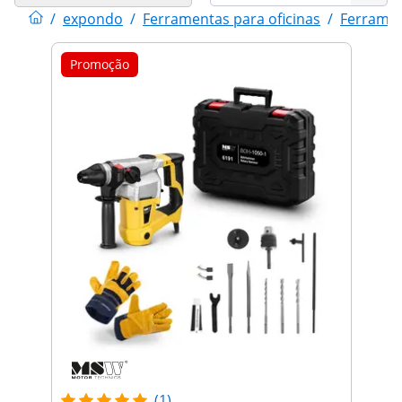
/
expondo
/
Ferramentas para oficinas
/
Ferramen
Promoção
(1)