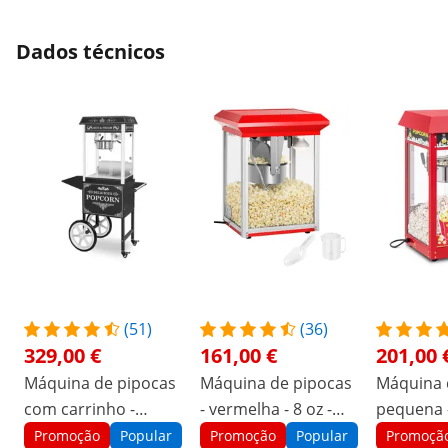
Dados técnicos
(51)
(36)
329,00 €
161,00 €
201,00 
Máquina de pipocas
Máquina de pipocas
Máquina 
com carrinho -
- vermelha - 8 oz -
pequena 
design retro - preto -
ECO
1500 W, 
Promoção
Popular
Promoção
Popular
Promoçã