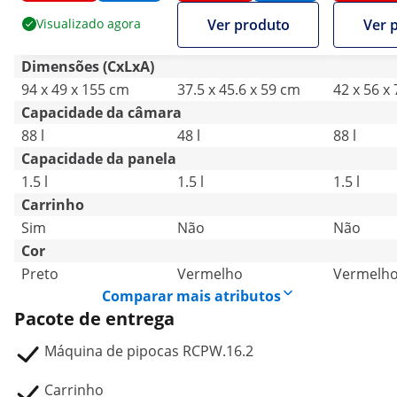
Royal Catering
inoxidáve
Visualizado agora
Ver produto
Ver 
vidro te
revestim
Dimensões (CxLxA)
antiader
94 x 49 x 155 cm
37.5 x 45.6 x 59 cm
42 x 56 x
Capacidade da câmara
88 l
48 l
88 l
Capacidade da panela
1.5 l
1.5 l
1.5 l
Carrinho
Sim
Não
Não
Cor
Preto
Vermelho
Vermelh
Comparar mais atributos
Pacote de entrega
Máquina de pipocas RCPW.16.2
Carrinho