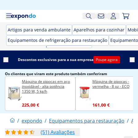
Artigos para venda ambulante
Aparelhos para cozinhar
Mobi
Equipamentos de refrigeração para restauração
Equipamento
Descontos exclusivos para a sua empresa
Poupe agora
Os clientes que viram este produto também conferiram
Máquina de pipocas em aço
Máquina de pipocas -
inoxidável - alta potência
vermelha - 8 oz - ECO
1350 W, 5 kg/h
225,00 €
161,00 €
/
expondo
/
Equipamentos para restauração
/
Ar
(51) Avaliações