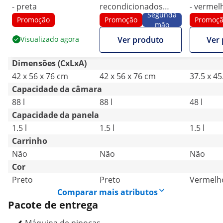
- preta
recondicionados
- vermelh
Segunda
Máquina de Pipocas -
ECO
Promoção
Promoção
Promoç
mão
preta
Visualizado agora
Ver produto
Ver
Dimensões (CxLxA)
42 x 56 x 76 cm
42 x 56 x 76 cm
37.5 x 45
Capacidade da câmara
88 l
88 l
48 l
Capacidade da panela
1.5 l
1.5 l
1.5 l
Carrinho
Não
Não
Não
Cor
Preto
Preto
Vermelh
Comparar mais atributos
Pacote de entrega