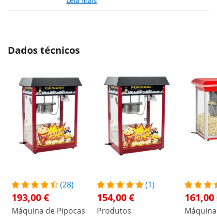
Leia mais
Dados técnicos
(28)
(1)
193,00 €
154,00 €
161,00
Máquina de Pipocas
Produtos
Máquina