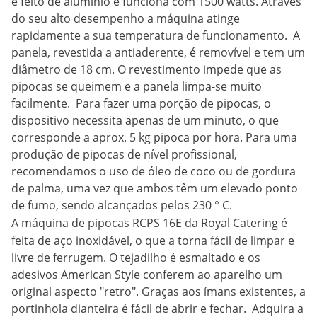
é feito de alumínio e funciona com 1500 watts. Através
do seu alto desempenho a máquina atinge
rapidamente a sua temperatura de funcionamento. A
panela, revestida a antiaderente, é removível e tem um
diâmetro de 18 cm. O revestimento impede que as
pipocas se queimem e a panela limpa-se muito
facilmente. Para fazer uma porção de pipocas, o
dispositivo necessita apenas de um minuto, o que
corresponde a aprox. 5 kg pipoca por hora. Para uma
produção de pipocas de nível profissional,
recomendamos o uso de óleo de coco ou de gordura
de palma, uma vez que ambos têm um elevado ponto
de fumo, sendo alcançados pelos 230 ° C.
A
máquina de pipocas
RCPS 16E da Royal Catering é
feita de aço inoxidável, o que a torna fácil de limpar e
livre de ferrugem. O tejadilho é esmaltado e os
adesivos American Style conferem ao aparelho um
original aspecto "retro". Graças aos ímans existentes, a
portinhola dianteira é fácil de abrir e fechar. Adquira a