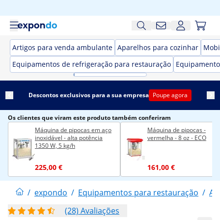
Artigos para venda ambulante
Aparelhos para cozinhar
Mobi
Equipamentos de refrigeração para restauração
Equipamento
Descontos exclusivos para a sua empresa
Poupe agora
Os clientes que viram este produto também conferiram
Máquina de pipocas em aço
Máquina de pipocas -
inoxidável - alta potência
vermelha - 8 oz - ECO
1350 W, 5 kg/h
225,00 €
161,00 €
/
expondo
/
Equipamentos para restauração
/
Ar
(28) Avaliações