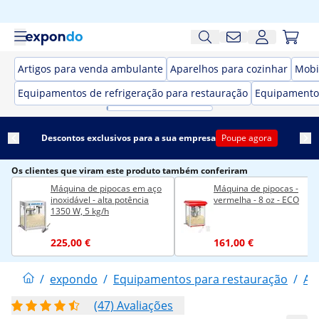
Artigos para venda ambulante
Aparelhos para cozinhar
Mobi
Equipamentos de refrigeração para restauração
Equipamento
Descontos exclusivos para a sua empresa
Poupe agora
Os clientes que viram este produto também conferiram
Máquina de pipocas em aço
Máquina de pipocas -
inoxidável - alta potência
vermelha - 8 oz - ECO
1350 W, 5 kg/h
225,00 €
161,00 €
/
expondo
/
Equipamentos para restauração
/
Ar
(47) Avaliações