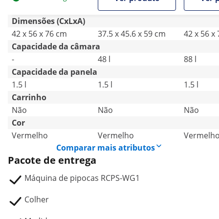
vidro te
revestim
Dimensões (CxLxA)
antiader
42 x 56 x 76 cm
37.5 x 45.6 x 59 cm
42 x 56 x
Capacidade da câmara
-
48 l
88 l
Capacidade da panela
1.5 l
1.5 l
1.5 l
Carrinho
Não
Não
Não
Cor
Vermelho
Vermelho
Vermelh
Comparar mais atributos
Pacote de entrega
Máquina de pipocas RCPS-WG1
Colher