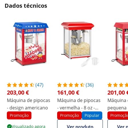
Dados técnicos
(47)
(36)
203,00 €
161,00 €
201,00 
Máquina de pipocas
Máquina de pipocas
Máquina 
- design americano
- vermelha - 8 oz -
pequena 
ECO
1500 W, 
Promoção
Promoção
Popular
Promoçã
inoxidáve
Visualizado agora
Ver produto
Ver 