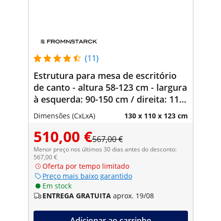
(11)
Estrutura para mesa de escritório
de canto - altura 58-123 cm - largura
à esquerda: 90-150 cm / direita: 110-
190 cm - ângulo 90° - 150 kg
Dimensões (CxLxA)
130 x 110 x 123 cm
510,00 €
567,00 €
Menor preço nos últimos 30 dias antes do desconto:
567,00 €
Oferta por tempo limitado
Preço mais baixo garantido
Em stock
ENTREGA GRATUITA
aprox. 19/08
Adicionar ao carrinho