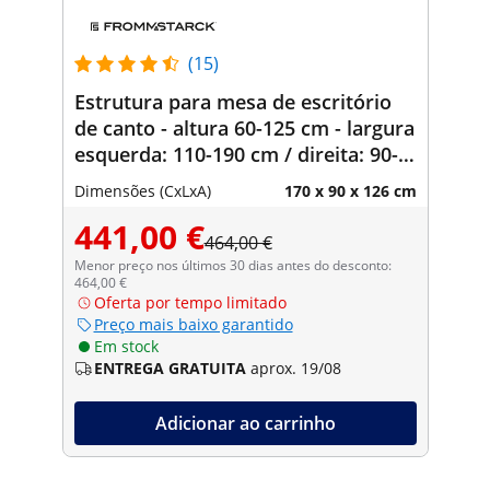
(15)
Estrutura para mesa de escritório
de canto - altura 60-125 cm - largura
esquerda: 110-190 cm / direita: 90-
150 cm - ângulo 90° - 150 kg
Dimensões (CxLxA)
170 x 90 x 126 cm
441,00 €
464,00 €
Menor preço nos últimos 30 dias antes do desconto:
464,00 €
Oferta por tempo limitado
Preço mais baixo garantido
Em stock
ENTREGA GRATUITA
aprox. 19/08
Adicionar ao carrinho