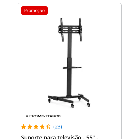
Promoção
(23)
Suporte para televisão - 55" -