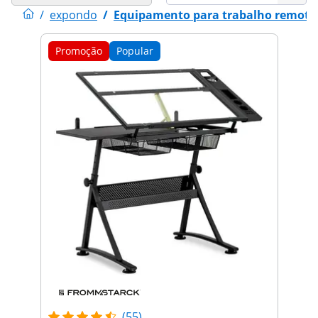
/
expondo
/
Equipamento para trabalho remoto
Promoção
Popular
(55)