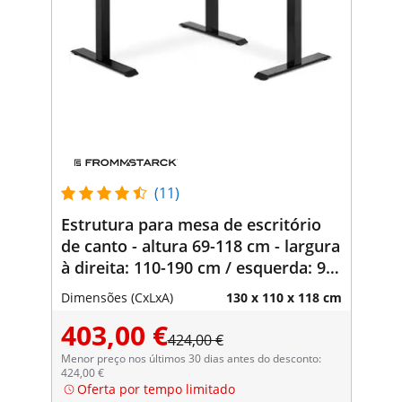
(11)
Estrutura para mesa de escritório
de canto - altura 69-118 cm - largura
à direita: 110-190 cm / esquerda: 90-
150 cm - ângulo 90° - 150 kg
Dimensões (CxLxA)
130 x 110 x 118 cm
403,00 €
424,00 €
Menor preço nos últimos 30 dias antes do desconto:
424,00 €
Oferta por tempo limitado