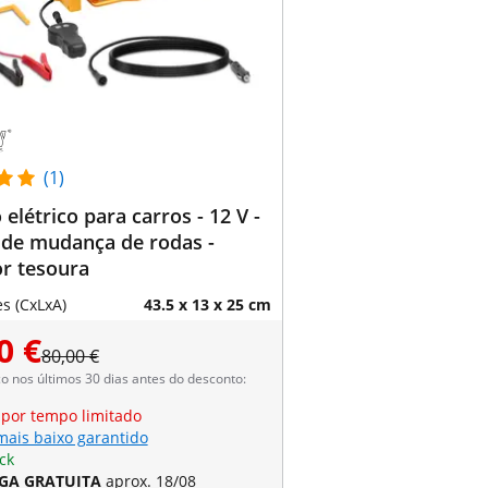
(1)
elétrico para carros - 12 V -
it de mudança de rodas -
r tesoura
s (CxLxA)
43.5 x 13 x 25 cm
0 €
80,00 €
 nos últimos 30 dias antes do desconto:
 por tempo limitado
mais baixo garantido
ck
GA GRATUITA
aprox. 18/08