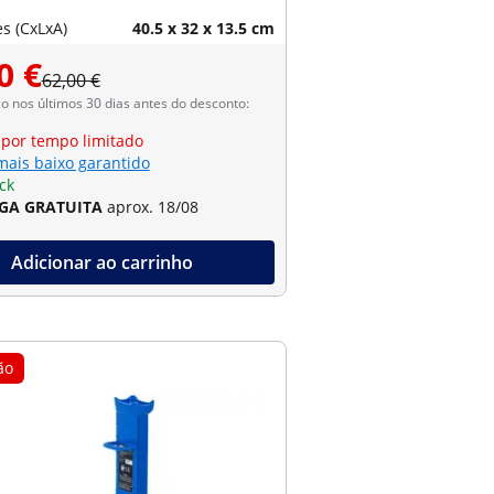
s (CxLxA)
40.5 x 32 x 13.5 cm
0 €
62,00 €
 nos últimos 30 dias antes do desconto:
 por tempo limitado
mais baixo garantido
ck
GA GRATUITA
aprox. 18/08
Adicionar ao carrinho
ão