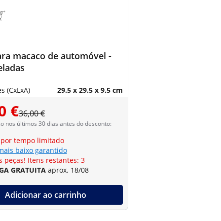
ara macaco de automóvel -
eladas
s (CxLxA)
29.5 x 29.5 x 9.5 cm
0 €
36,00 €
 nos últimos 30 dias antes do desconto:
 por tempo limitado
mais baixo garantido
 peças! Itens restantes: 3
GA GRATUITA
aprox. 18/08
Adicionar ao carrinho