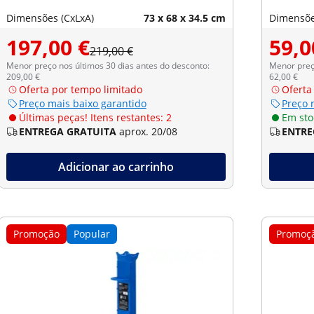
Dimensões (CxLxA)
73 x 68 x 34.5 cm
Dimensõe
197,00 €
59,0
219,00 €
Menor preço nos últimos 30 dias antes do desconto:
Menor preço
209,00 €
62,00 €
Oferta por tempo limitado
Oferta
Preço mais baixo garantido
Preço 
Últimas peças! Itens restantes: 2
Em sto
ENTREGA GRATUITA
aprox. 20/08
ENTRE
Adicionar ao carrinho
Promoção
Popular
Promoç