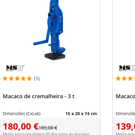
(5)
Macaco de cremalheira - 3 t
Macaco 
Dimensões (CxLxA)
15 x 20 x 74 cm
Dimensõe
180,00 €
139,
189,00 €
Menor preço nos últimos 30 dias antes do desconto:
Menor preço