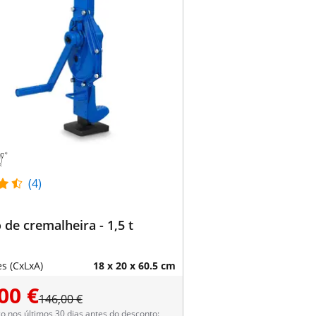
(4)
de cremalheira - 1,5 t
s (CxLxA)
18 x 20 x 60.5 cm
00 €
146,00 €
 nos últimos 30 dias antes do desconto: