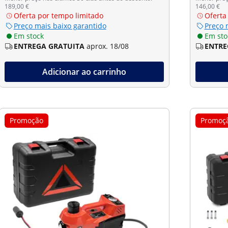
189,00 €
146,00 €
Oferta por tempo limitado
Oferta
Preço mais baixo garantido
Preço 
Em stock
Em sto
ENTREGA GRATUITA
aprox. 18/08
ENTRE
Adicionar ao carrinho
Promoção
Promoç