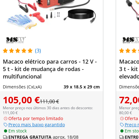
(3)
Macaco elétrico para carros - 12 V -
Macaco 
5 t - kit de mudança de rodas -
3 t - k
multifuncional
elevado
Dimensões (CxLxA)
39 x 18.5 x 29 cm
Dimensõe
105,00 €
72,0
111,00 €
Menor preço nos últimos 30 dias antes do desconto:
Menor preço
111,00 €
80,00 €
Oferta por tempo limitado
Oferta
Preço mais baixo garantido
Preço 
Em stock
Em sto
ENTREGA GRATUITA
aprox. 18/08
ENTRE