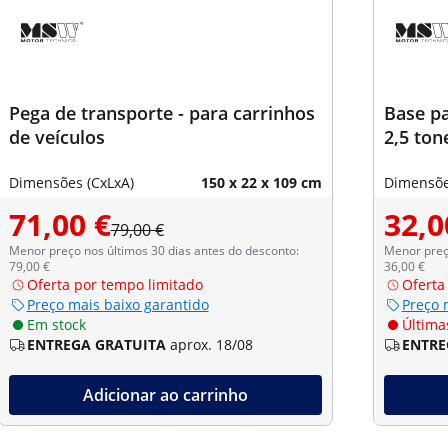
Pega de transporte - para carrinhos
Base p
de veículos
2,5 ton
Dimensões (CxLxA)
150 x 22 x 109 cm
Dimensõe
71,00 €
32,0
79,00 €
Menor preço nos últimos 30 dias antes do desconto:
Menor preço
79,00 €
36,00 €
Oferta por tempo limitado
Oferta
Preço mais baixo garantido
Preço 
Em stock
Últimas
ENTREGA GRATUITA
aprox. 18/08
ENTRE
Adicionar ao carrinho