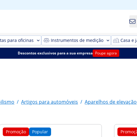
as para oficinas
Instrumentos de medição
Casa e 
Descontos exclusivos para a sua empresa
Poupe agora
ilismo
/
Artigos para automóveis
/
Aparelhos de elevação
Promoção
Popular
Promoç