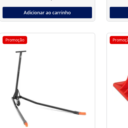
Adicionar ao carrinho
Promoção
Promoç