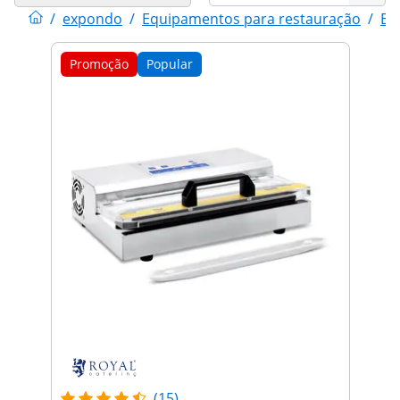
/
expondo
/
Equipamentos para restauração
/
El
Promoção
Popular
(15)