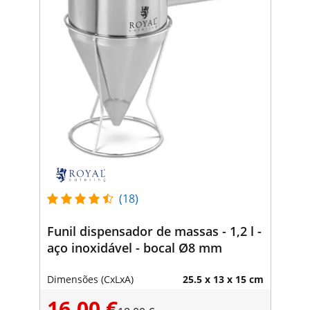
(18)
Funil dispensador de massas - 1,2 l -
aço inoxidável - bocal Ø8 mm
Dimensões (CxLxA)
25.5 x 13 x 15 cm
16,00 €