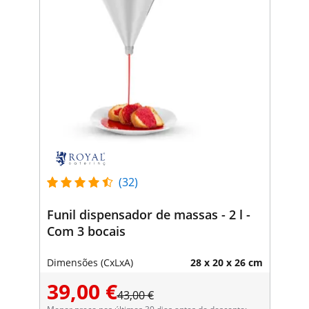
(32)
Funil dispensador de massas - 2 l -
Com 3 bocais
Dimensões (CxLxA)
28 x 20 x 26 cm
39,00 €
43,00 €