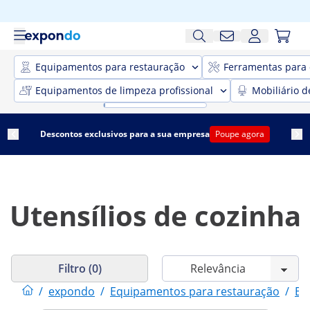
Equipamentos para restauração
Ferramentas para 
Equipamentos de limpeza profissional
Mobiliário d
Descontos exclusivos para a sua empresa
Poupe agora
Utensílios de cozinha
Filtro (0)
/
expondo
/
Equipamentos para restauração
/
El