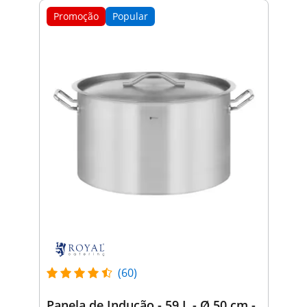
Promoção
Popular
(60)
Panela de Indução - 59 L - Ø 50 cm -