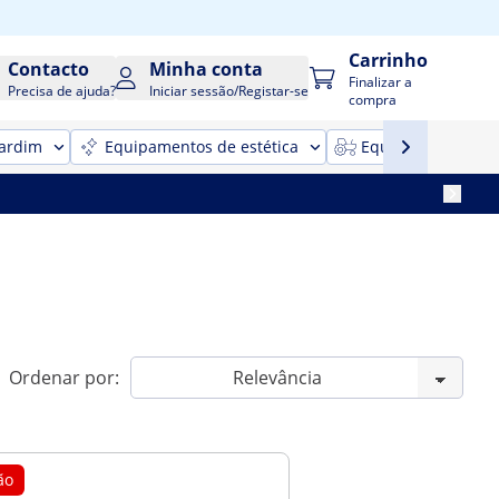
Carrinho
Contacto
Minha conta
Finalizar a
Precisa de ajuda?
Iniciar sessão/Registar-se
compra
jardim
Equipamentos de estética
Equipamentos para
Ordenar por:
ão