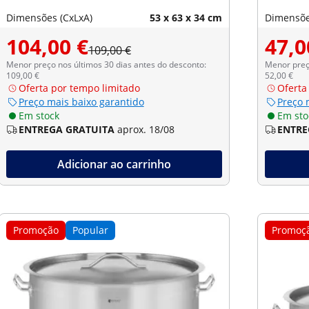
Dimensões (CxLxA)
53 x 63 x 34 cm
Dimensõe
104,00 €
47,0
109,00 €
Menor preço nos últimos 30 dias antes do desconto:
Menor preço
109,00 €
52,00 €
Oferta por tempo limitado
Oferta
Preço mais baixo garantido
Preço 
Em stock
Em sto
ENTREGA GRATUITA
aprox. 18/08
ENTRE
Adicionar ao carrinho
Promoção
Popular
Promoç