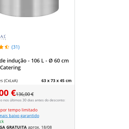
(31)
de indução - 106 L - Ø 60 cm
 Catering
s (CxLxA)
63 x 73 x 45 cm
00 €
136,00 €
 nos últimos 30 dias antes do desconto:
 por tempo limitado
mais baixo garantido
ck
GA GRATUITA
aprox. 18/08