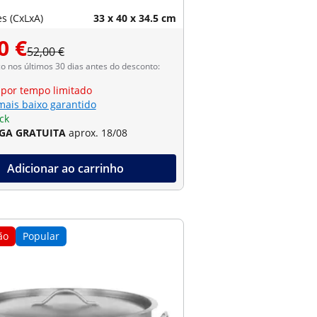
s (CxLxA)
33 x 40 x 34.5 cm
0 €
52,00 €
 nos últimos 30 dias antes do desconto:
 por tempo limitado
mais baixo garantido
ck
GA GRATUITA
aprox. 18/08
Adicionar ao carrinho
ão
Popular