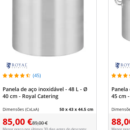
(45)
Panela de aço inoxidável - 48 L - Ø
Panela 
40 cm - Royal Catering
45 cm -
Dimensões (CxLxA)
50 x 43 x 44.5 cm
Dimensõe
85,00 €
88,0
89,00 €
Menor preço nos últimos 30 dias antes do desconto:
Menor preço