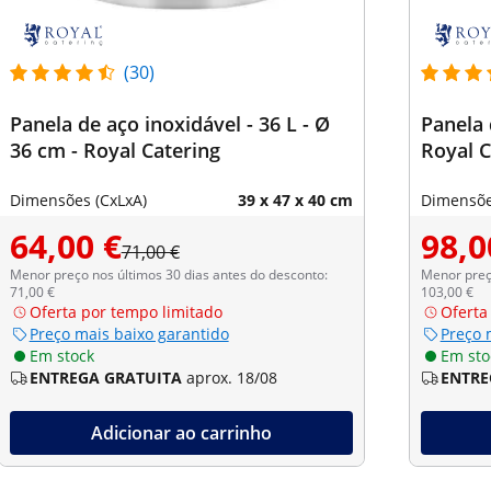
(30)
Panela de aço inoxidável - 36 L - Ø
Panela 
36 cm - Royal Catering
Royal C
Dimensões (CxLxA)
39 x 47 x 40 cm
Dimensõe
64,00 €
98,0
71,00 €
Menor preço nos últimos 30 dias antes do desconto:
Menor preço
71,00 €
103,00 €
Oferta por tempo limitado
Oferta
Preço mais baixo garantido
Preço 
Em stock
Em sto
ENTREGA GRATUITA
aprox. 18/08
ENTRE
Adicionar ao carrinho