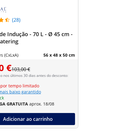
(28)
de Indução - 70 L - Ø 45 cm -
atering
s (CxLxA)
56 x 48 x 50 cm
0 €
103,00 €
 nos últimos 30 dias antes do desconto:
 por tempo limitado
mais baixo garantido
ck
GA GRATUITA
aprox. 18/08
Adicionar ao carrinho