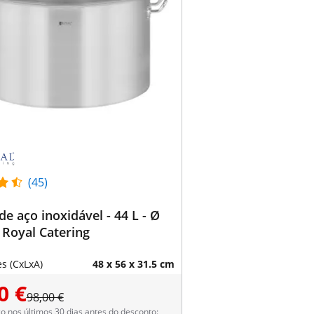
(45)
de aço inoxidável - 44 L - Ø
 Royal Catering
s (CxLxA)
48 x 56 x 31.5 cm
0 €
98,00 €
 nos últimos 30 dias antes do desconto: