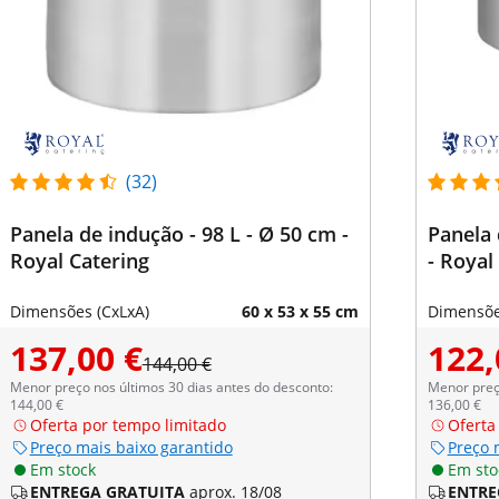
(32)
Panela de indução - 98 L - Ø 50 cm -
Panela 
Royal Catering
- Royal
Dimensões (CxLxA)
60 x 53 x 55 cm
Dimensõe
137,00 €
122,
144,00 €
Menor preço nos últimos 30 dias antes do desconto:
Menor preço
144,00 €
136,00 €
Oferta por tempo limitado
Oferta
Preço mais baixo garantido
Preço 
Em stock
Em sto
ENTREGA GRATUITA
aprox. 18/08
ENTRE