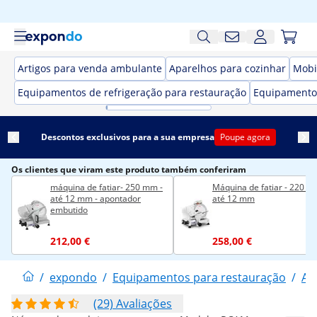
Artigos para venda ambulante
Aparelhos para cozinhar
Mobi
Equipamentos de refrigeração para restauração
Equipamento
Descontos exclusivos para a sua empresa
Poupe agora
Os clientes que viram este produto também conferiram
máquina de fatiar- 250 mm -
Máquina de fatiar - 220 m
até 12 mm - apontador
até 12 mm
embutido
212,00 €
258,00 €
/
expondo
/
Equipamentos para restauração
/
Ar
(29) Avaliações