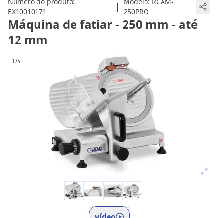
Número do produto:
Modelo:
RCAM-
|
EX10010171
250PRO
Máquina de fatiar - 250 mm - até
12 mm
1/5
vídeo