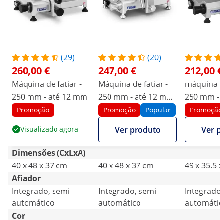
(29)
(20)
260,00 €
247,00 €
212,00 
Máquina de fatiar -
Máquina de fatiar -
máquina d
250 mm - até 12 mm
250 mm - até 12 mm
250 mm -
- Pegas de alumínio
- aponta
Promoção
Promoção
Popular
Promoçã
embutid
Visualizado agora
Ver produto
Ver 
Dimensões (CxLxA)
40 x 48 x 37 cm
40 x 48 x 37 cm
49 x 35.5
Afiador
Integrado, semi-
Integrado, semi-
Integrado
automático
automático
automáti
Cor