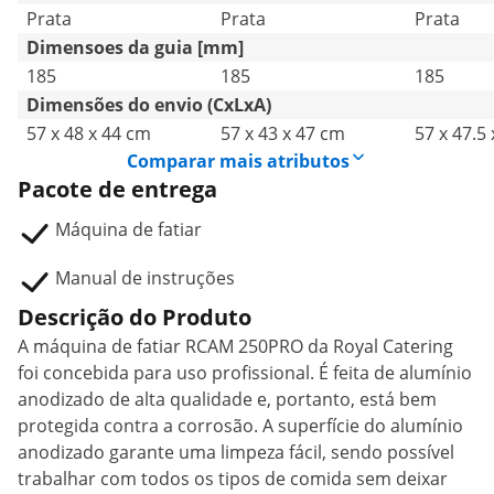
Prata
Prata
Prata
Dimensoes da guia [mm]
185
185
185
Dimensões do envio (CxLxA)
57 x 48 x 44 cm
57 x 43 x 47 cm
57 x 47.5
Comparar mais atributos
Pacote de entrega
Máquina de fatiar
Manual de instruções
Descrição do Produto
A máquina de fatiar RCAM 250PRO da Royal Catering
foi concebida para uso profissional. É feita de alumínio
anodizado de alta qualidade e, portanto, está bem
protegida contra a corrosão. A superfície do alumínio
anodizado garante uma limpeza fácil, sendo possível
trabalhar com todos os tipos de comida sem deixar