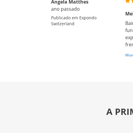
Angela Matthes
ano passado
Me
Publicado em Expondo
Bai
Switzerland
fun
exp
fre
Most
A PRI