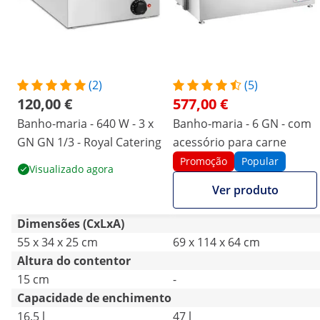
(2)
(5)
120,00 €
577,00 €
Banho-maria - 640 W - 3 x
Banho-maria - 6 GN - com
GN GN 1/3 - Royal Catering
acessório para carne
Promoção
Popular
Visualizado agora
Ver produto
Dimensões (CxLxA)
55 x 34 x 25 cm
69 x 114 x 64 cm
Altura do contentor
15 cm
-
Capacidade de enchimento
16.5 l
47 l