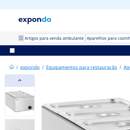
Artigos para venda ambulante
Aparelhos para cozin
/
expondo
/
Equipamentos para restauração
/
Aq