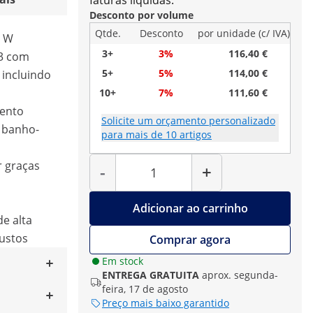
faturas líquidas.
Desconto por volume
Qtde.
Desconto
por unidade (c/ IVA)
0 W
3+
3%
116,40 €
/3 com
5+
5%
114,00 €
, incluindo
10+
7%
111,60 €
mento
Solicite um orçamento personalizado
 banho-
para mais de 10 artigos
Quantidade
r graças
-
+
Adicionar ao carrinho
de alta
bustos
Comprar agora
Em stock
ENTREGA GRATUITA
aprox. segunda-
feira, 17 de agosto
Preço mais baixo garantido