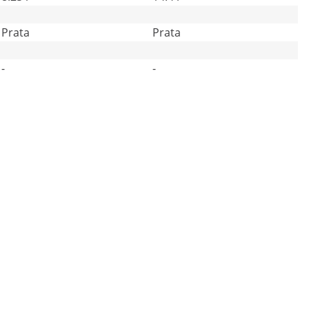
Prata
Prata
-
-