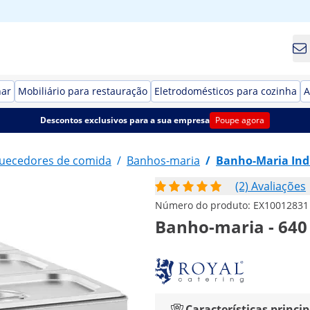
har
Mobiliário para restauração
Eletrodomésticos para cozinha
A
Descontos exclusivos para a sua empresa
Poupe agora
uecedores de comida
/
Banhos-maria
/
Banho-Maria Ind
(2) Avaliações
Número do produto:
EX10012831
Banho-maria - 640 
Características princip