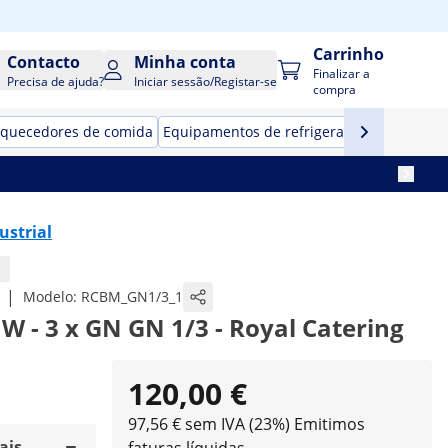
Carrinho
Contacto
Minha conta
Finalizar a
Precisa de ajuda?
Iniciar sessão/Registar-se
compra
quecedores de comida
Equipamentos de refrigeração para resta
ustrial
|
Modelo:
RCBM_GN1/3_1
W - 3 x GN GN 1/3 - Royal Catering
120,00 €
97,56 € sem IVA (23%)
Emitimos
ais