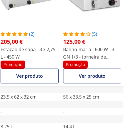
(2)
(5)
205,00 €
125,00 €
Estação de sopa - 3 x 2,75
Banho-maria - 600 W - 3
L - 450 W
GN 1/3 - torneira de
drenagem
Promoção
Promoção
Ver produto
Ver produto
23.5 x 62 x 32 cm
56 x 33.5 x 25 cm
-
-
8.25 l
14.4 l