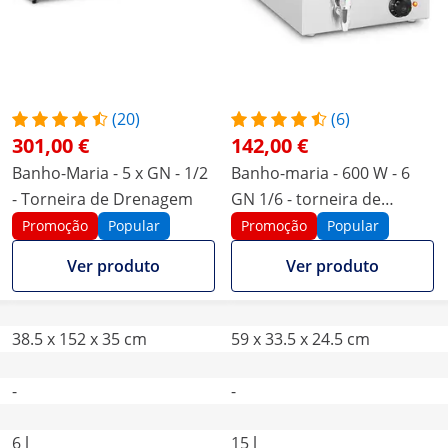
(20)
(6)
301,00 €
142,00 €
Banho-Maria - 5 x GN - 1/2
Banho-maria - 600 W - 6
- Torneira de Drenagem
GN 1/6 - torneira de
drenagem
Promoção
Popular
Promoção
Popular
Ver produto
Ver produto
38.5 x 152 x 35 cm
59 x 33.5 x 24.5 cm
-
-
6 l
15 l